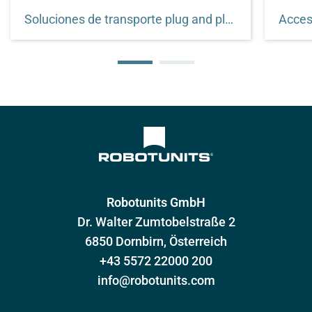
Soluciones de transporte plug and play
Acces
Los transportadores de Robotunits con
Soluci
funcionamiento cíclico y de paro-marcha
Robotunits GmbH
Dr. Walter Zumtobelstraße 2
6850 Dornbirn, Österreich
+43 5572 22000 200
info@robotunits.com