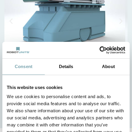
Consent
Details
About
Ventajas para el cliente
This website uses cookies
construcción ligera
tiempos de diseño, montaje y entrega cortos
We use cookies to personalise content and ads, to
provide social media features and to analyse our traffic.
soluciones personalizadas con la mejor relación
We also share information about your use of our site with
calidad-precio
our social media, advertising and analytics partners who
may combine it with other information that you’ve
provided to them or that they’ve collected from your use