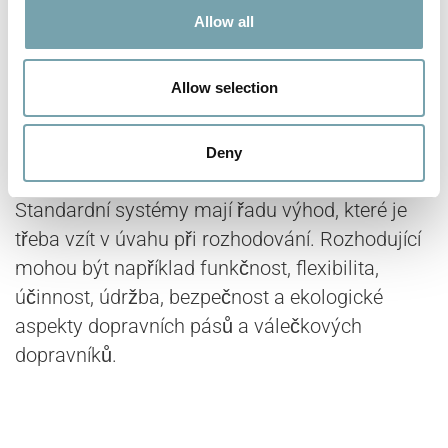
t
dopravní technika tou
Allow all
i
správnou volbou?
o
n
Allow selection
Při výběru správného
systému pro manipulaci
s materiálem
se společnosti často rozhodují
Deny
mezi pásovými a válečkovými dopravníky.
Standardní systémy mají řadu výhod, které je
třeba vzít v úvahu při rozhodování. Rozhodující
mohou být například funkčnost, flexibilita,
účinnost, údržba, bezpečnost a ekologické
aspekty dopravních pásů a válečkových
dopravníků.