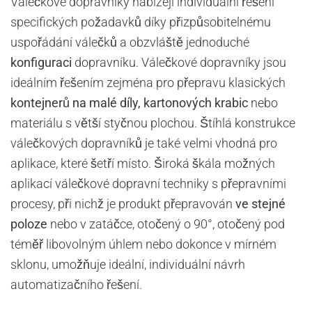
Válečkové dopravníky nabízejí individuální řešení
specifických požadavků díky přizpůsobitelnému
uspořádání válečků a obzvláště jednoduché
konfiguraci
dopravníku. Válečkové dopravníky jsou
ideálním řešením zejména pro přepravu klasických
kontejnerů na malé díly, kartonových krabic
nebo
materiálu s větší styčnou plochou. Štíhlá konstrukce
válečkových dopravníků je také velmi vhodná pro
aplikace, které šetří místo. Široká škála možných
aplikací válečkové dopravní techniky s přepravními
procesy, při nichž je produkt přepravován
ve stejné
poloze
nebo v zatáčce, otočený o 90°, otočený pod
téměř libovolným úhlem nebo dokonce v mírném
sklonu, umožňuje ideální, individuální návrh
automatizačního řešení.