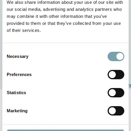
We also share information about your use of our site with
our social media, advertising and analytics partners who
may combine it with other information that you’ve
provided to them or that they’ve collected from your use
of their services.
C
Necessary
o
n
s
Preferences
e
n
t
Statistics
S
e
Marketing
Výhody válečkového dopravníku
l
e
Kdy je pro mě válečková
c