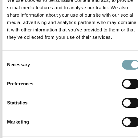
We use cookies to personalise content and ads, to provide
social media features and to analyse our traffic. We also
share information about your use of our site with our social
media, advertising and analytics partners who may combine
it with other information that you’ve provided to them or that
they’ve collected from your use of their services.
C
Necessary
o
n
s
Preferences
e
n
t
Statistics
S
e
Marketing
l
e
Das von Anfang an freundschaftliche Verhältnis zu