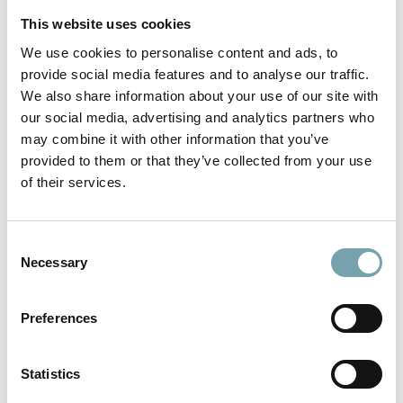
i binari guida temprati permettono grandi carichi
This website uses cookies
We use cookies to personalise content and ads, to
Vantaggi
provide social media features and to analyse our traffic.
We also share information about your use of our site with
sistema di assi economico e adattabile alle esigenze
individuali
our social media, advertising and analytics partners who
may combine it with other information that you’ve
brevi tempi di progettazione, montaggio e spedizione
provided to them or that they’ve collected from your use
elevata resistenza all'usura e silenziosità di
of their services.
funzionamento
C
Valori standard
Necessary
o
lunghezza fino a 6 metri
n
s
costruito con la gamma 50
Preferences
e
Md max. (max, coppia motrice trasferibile): 60 Nm
n
precisione di posizionamento ± 0,2 mm (senza il gioco
t
Statistics
dell'azionamento)
S