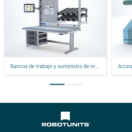
Bancos de trabajo y suministro de material
Acces
Personalizados según sus necesidades.
Soluci