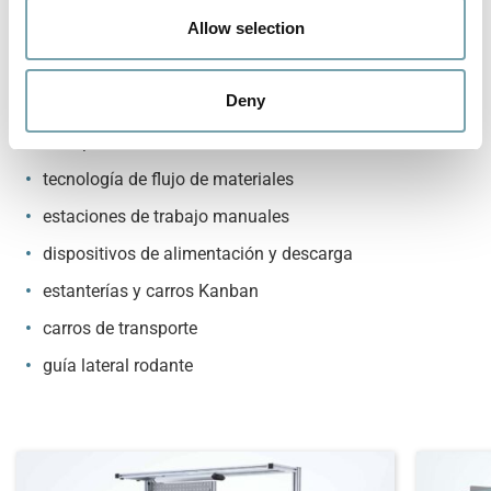
ESD
n
Allow selection
disponible como conjunto o como pieza individual
Aplicaciones posibles
Deny
transportadores de rodillos
tecnología de flujo de materiales
estaciones de trabajo manuales
dispositivos de alimentación y descarga
estanterías y carros Kanban
carros de transporte
guía lateral rodante