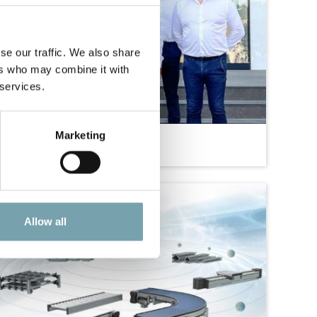
se our traffic. We also share
ers who may combine it with
 services.
Marketing
Robotunits Team France
Vous parlez français ? Nous sommes en train de
l'apprendre. Permettez-nous de vous présenter la
nouvelle équipe Robotunits France. Depuis peu,
Alain est assisté de quatre nouveaux
Allow all
collaborateurs pour la vente technique dans
toute la France.