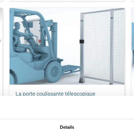
Apprenez-en plus sur l'histoire de Robotunits et
découvrez 30 ans d'innovations autour de notre
système modulaire d'automatisation.
La porte coulissante télescopique
La solution d'accès génialement simple et
efficace pour l'homme et la machine - Efficace.
Peu encombrant et peu encombrant. Tout d'un
seul bloc.
Details