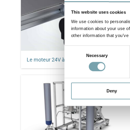
This website uses cookies
We use cookies to personalis
information about your use of
other information that you’ve
C
Necessary
o
Le moteur 24V à faible consommation d'énergie
n
s
Le moteur 24V - une variante d'entraînement à
faible consommation d'énergie dans notre
e
système modulaire d'automatisation
n
t
Deny
S
e
l
e
c