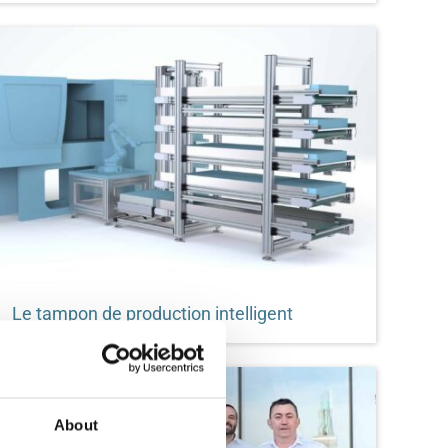
‌Dans ce blog, vous découvrirez le potentiel varié
des stations cobot ainsi que les avantages de
leur utilisation dans les processus de
fabrication.
Le tampon de production intelligent
Relever les défis de l'automatisation de manière
idéale et individuelle grâce au système de
tampons du kit d'automatisation modulaire de
Robotunits
About