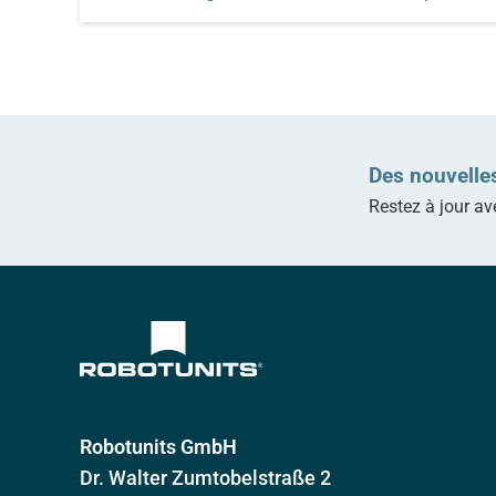
Notre unité linéaire peut être intégrée dans
l'ensemble du système modulaire
d'automatisation de Robotunits. Un profilé en
aluminium spécialement conçu à cet effet
permet à la courroie de revenir à l'intérieur du
profilé, laissant ainsi trois rainures totalement
accessibles pour les extensions ou les fixations.
Des nouvelle
L'axe linéaire peut également être une structure
de châssis. Cela permet à notre système de
Restez à jour av
rester simple et flexible.
Robotunits GmbH
Dr. Walter Zumtobelstraße 2