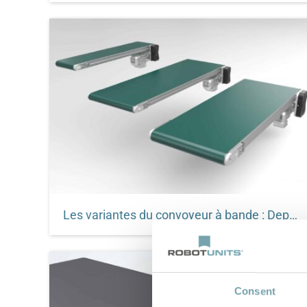
Les convoyeurs à rouleaux offrent des solutions
de transport flexibles et efficaces, notamment
pour les KLT et les cartons. Le système de
convoyeur à rouleaux Robotunits convainc par
sa facilité d'entretien, sa faible consommation
d'énergie et sa conception modulaire. En savoir
plus.
Les variantes du convoyeur à bande : Depuis le convoyeur ascendant pour le transport de produits en vrac au convoyeur mobile
Pourquoi un convoyeur à bande de Robotunits
pourrait-il être la solution pour votre application
? En savoir plus sur les options de convoyeurs à
bande dans ce blog.
Consent