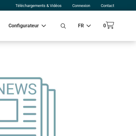
Téléchargements & Vidéos
Connexion
Contact
Configurateur
FR
0
 tous les résultats