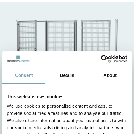
Consent
Details
About
Todo basado en un kit de automatización:
This website uses cookies
Nuestra puerta corredera telescópica está fabricada al
We use cookies to personalise content and ads, to
provide social media features and to analyse our traffic.
100% con el kit de automatización Robotunits. Además, la
We also share information about your use of our site with
puerta corredera telescópica de Robotunits garantiza la
our social media, advertising and analytics partners who
protección de todos los procesos de su zona de máquinas.