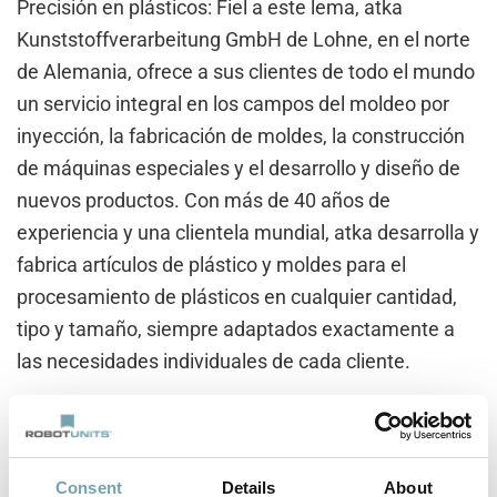
Precisión en plásticos: Fiel a este lema, atka
Kunststoffverarbeitung GmbH de Lohne, en el norte
de Alemania, ofrece a sus clientes de todo el mundo
un servicio integral en los campos del moldeo por
inyección, la fabricación de moldes, la construcción
de máquinas especiales y el desarrollo y diseño de
nuevos productos. Con más de 40 años de
experiencia y una clientela mundial, atka desarrolla y
fabrica artículos de plástico y moldes para el
procesamiento de plásticos en cualquier cantidad,
tipo y tamaño, siempre adaptados exactamente a
las necesidades individuales de cada cliente.
Además de fabricar artículos de plástico y moldes,
los expertos de atka desarrollan y diseñan máquinas
especiales a medida para la industria. Las
Consent
Details
About