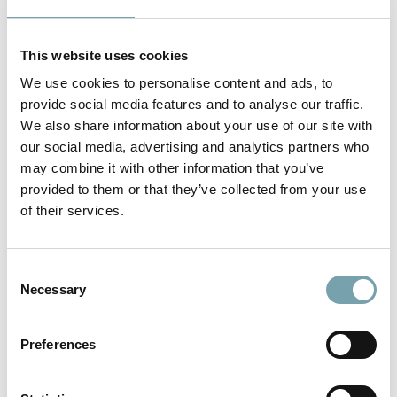
soluciones de atka, adaptadas exactamente a las
necesidades de sus clientes, garantizan un proceso
This website uses cookies
de producción rápido y seguro en la máquina de
We use cookies to personalise content and ads, to
moldeo por inyección y abren nuevos caminos a los
provide social media features and to analyse our traffic.
clientes.
We also share information about your use of our site with
our social media, advertising and analytics partners who
may combine it with other information that you’ve
provided to them or that they’ve collected from your use
of their services.
C
La facilidad de integración de los componentes
Necessary
o
individuales de Robotunits en los sistemas de
n
s
automatización existentes nos permite
Preferences
e
responder de forma personalizada a los
n
diferentes requisitos y deseos de nuestros