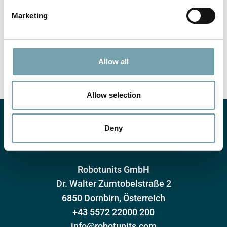
e
Marketing
l
e
Odeslat
c
t
Allow all
i
o
n
Allow selection
Deny
Robotunits GmbH
Dr. Walter Zumtobelstraße 2
6850 Dornbirn, Österreich
+43 5572 22000 200
info@robotunits.com