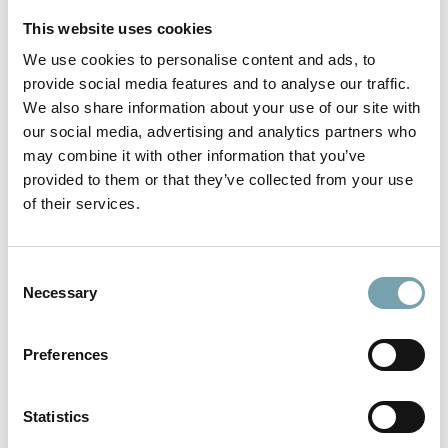
This website uses cookies
Adresa
We use cookies to personalise content and ads, to
provide social media features and to analyse our traffic.
We also share information about your use of our site with
our social media, advertising and analytics partners who
may combine it with other information that you’ve
Vaše zpráva
provided to them or that they’ve collected from your use
of their services.
C
Necessary
o
n
s
Nahrání layoutu
Preferences
e
n
t
Statistics
Nahrání layoutu
S