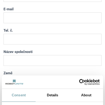
E-mail
Tel. č.
Název společnosti
Země
Země
PSČ
Město
Consent
Details
About