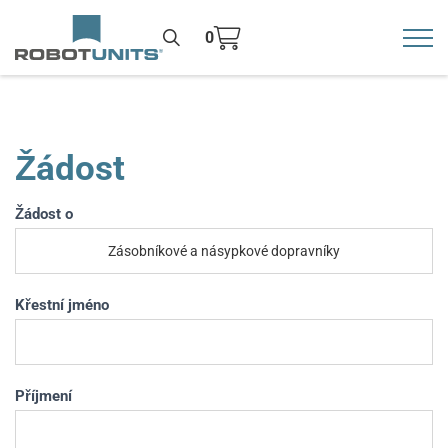
0
Toggl
>
Žádost
Žádost
Žádost o
If you
are
human,
leave
Křestní jméno
this
field
blank.
Příjmení