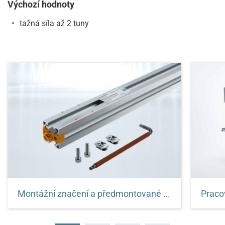
Výchozí hodnoty
tažná síla až 2 tuny
Montážní značení a předmontované konektory
Nejrychlejší montáž na světě - žádné
Přizpů
merení, žádné znacení