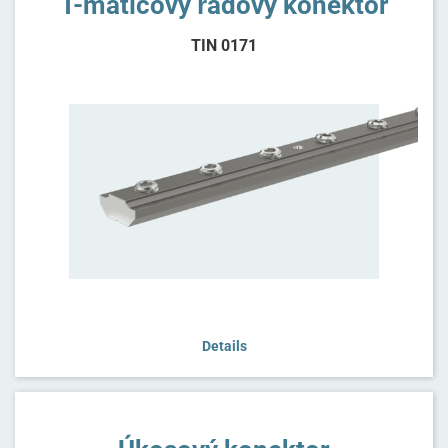
T-maticový řadový konektor
TIN 0171
Details