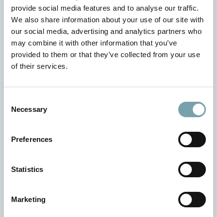
provide social media features and to analyse our traffic.
GUS 100_
We also share information about your use of our site with
our social media, advertising and analytics partners who
may combine it with other information that you’ve
provided to them or that they’ve collected from your use
of their services.
C
Necessary
o
n
s
Preferences
e
Details
n
t
Statistics
S
e
Marketing
l
Rohová spojka 100 s
e